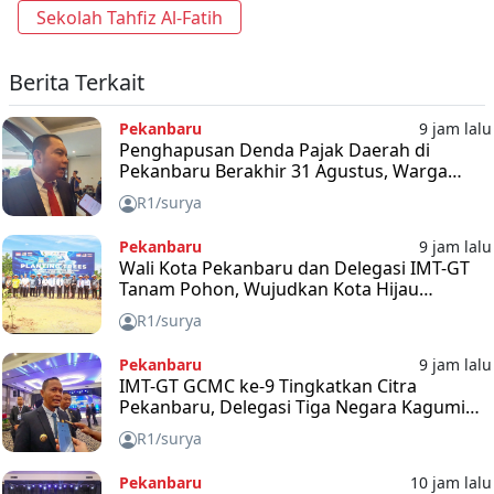
Sekolah Tahfiz Al-Fatih
Berita Terkait
Pekanbaru
9 jam lalu
Penghapusan Denda Pajak Daerah di
Pekanbaru Berakhir 31 Agustus, Warga
Diimbau Segera Manfaatkan Kesempatan
R1/surya
Pekanbaru
9 jam lalu
Wali Kota Pekanbaru dan Delegasi IMT-GT
Tanam Pohon, Wujudkan Kota Hijau
Berkelanjutan
R1/surya
Pekanbaru
9 jam lalu
IMT-GT GCMC ke-9 Tingkatkan Citra
Pekanbaru, Delegasi Tiga Negara Kagumi
Inovasi Kota
R1/surya
Pekanbaru
10 jam lalu