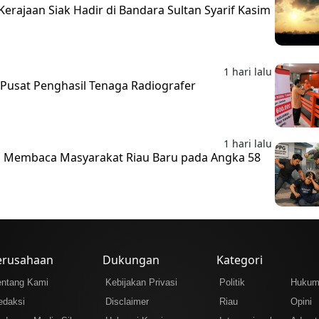
erajaan Siak Hadir di Bandara Sultan Syarif Kasim
1 hari lalu
i Pusat Penghasil Tenaga Radiografer
1 hari lalu
 Membaca Masyarakat Riau Baru pada Angka 58
erusahaan
Dukungan
Kategori
entang Kami
Kebijakan Privasi
Politik
Huku
edaksi
Disclaimer
Riau
Opini