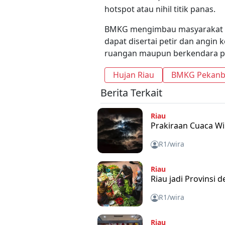
hotspot atau nihil titik panas.
BMKG mengimbau masyarakat t
dapat disertai petir dan angin k
ruangan maupun berkendara pa
Hujan Riau
BMKG Pekanb
Berita Terkait
Riau
Prakiraan Cuaca Wi
R1/wira
Riau
Riau jadi Provinsi
R1/wira
Riau