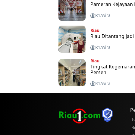
Pameran Kejayaan K
R1/wira
Riau
Riau Ditantang jad
R1/wira
Riau
Tingkat Kegemaran
Persen
R1/wira
P
T
R