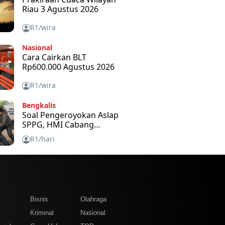
Riau 3 Agustus 2026
R1/wira
Nasional
Cara Cairkan BLT
Rp600.000 Agustus 2026
R1/wira
Bengkalis
Soal Pengeroyokan Aslap
SPPG, HMI Cabang
Bengkalis Kecam dan
R1/hari
Minta APH Usut Tuntas
m
Bisnis
Olahraga
Kriminal
Nasional