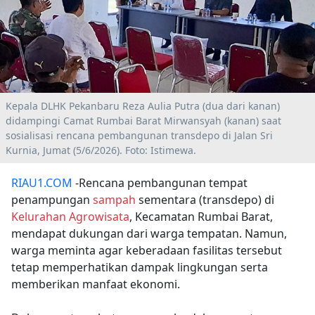
Kepala DLHK Pekanbaru Reza Aulia Putra (dua dari kanan)
didampingi Camat Rumbai Barat Mirwansyah (kanan) saat
sosialisasi rencana pembangunan transdepo di Jalan Sri
Kurnia, Jumat (5/6/2026). Foto: Istimewa.
RIAU1.COM
-Rencana pembangunan tempat
penampungan
sampah
sementara (transdepo) di
Kelurahan Agrowisata
, Kecamatan Rumbai Barat,
mendapat dukungan dari warga tempatan. Namun,
warga meminta agar keberadaan fasilitas tersebut
tetap memperhatikan dampak lingkungan serta
memberikan manfaat ekonomi.