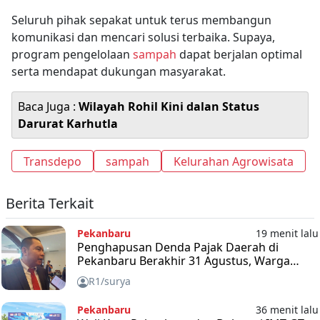
Seluruh pihak sepakat untuk terus membangun
komunikasi dan mencari solusi terbaika. Supaya,
program pengelolaan
sampah
dapat berjalan optimal
serta mendapat dukungan masyarakat.
Baca Juga :
Wilayah Rohil Kini dalan Status
Darurat Karhutla
Transdepo
sampah
Kelurahan Agrowisata
Berita Terkait
Pekanbaru
19 menit lalu
Penghapusan Denda Pajak Daerah di
Pekanbaru Berakhir 31 Agustus, Warga
Diimbau Segera Manfaatkan Kesempatan
R1/surya
Pekanbaru
36 menit lalu