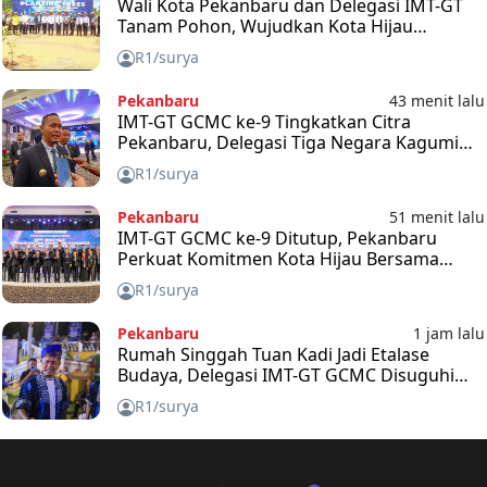
Wali Kota Pekanbaru dan Delegasi IMT-GT
Tanam Pohon, Wujudkan Kota Hijau
Berkelanjutan
R1/surya
Pekanbaru
43 menit lalu
IMT-GT GCMC ke-9 Tingkatkan Citra
Pekanbaru, Delegasi Tiga Negara Kagumi
Inovasi Kota
R1/surya
Pekanbaru
51 menit lalu
IMT-GT GCMC ke-9 Ditutup, Pekanbaru
Perkuat Komitmen Kota Hijau Bersama
Indonesia, Malaysia, dan Thailand
R1/surya
Pekanbaru
1 jam lalu
Rumah Singgah Tuan Kadi Jadi Etalase
Budaya, Delegasi IMT-GT GCMC Disuguhi
Kuliner dan Durian Riau
R1/surya