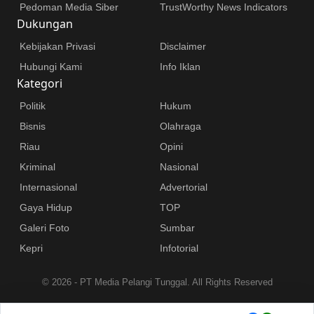
Pedoman Media Siber
TrustWorthy News Indicators
Dukungan
Kebijakan Privasi
Disclaimer
Hubungi Kami
Info Iklan
Kategori
Politik
Hukum
Bisnis
Olahraga
Riau
Opini
Kriminal
Nasional
Internasional
Advertorial
Gaya Hidup
TOP
Galeri Foto
Sumbar
Kepri
Infotorial
©
2026 - PT Media Pelangi Tunggal. All Rights Reserved