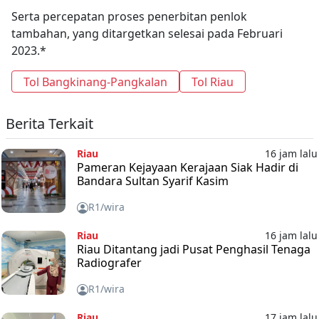
Serta percepatan proses penerbitan penlok
tambahan, yang ditargetkan selesai pada Februari
2023.*
Tol Bangkinang-Pangkalan
Tol Riau
Berita Terkait
Riau
16 jam lalu
Pameran Kejayaan Kerajaan Siak Hadir di
Bandara Sultan Syarif Kasim
R1/wira
Riau
16 jam lalu
Riau Ditantang jadi Pusat Penghasil Tenaga
Radiografer
R1/wira
Riau
17 jam lalu