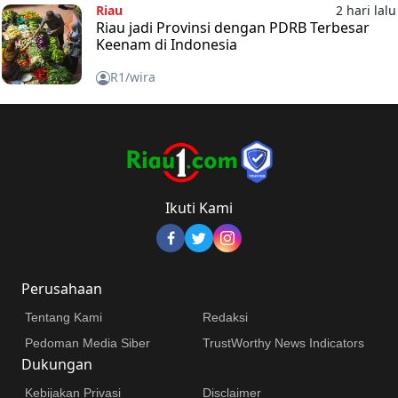
Riau
2 hari lalu
Riau jadi Provinsi dengan PDRB Terbesar
Keenam di Indonesia
R1/wira
Ikuti Kami
Perusahaan
Tentang Kami
Redaksi
Pedoman Media Siber
TrustWorthy News Indicators
Dukungan
Kebijakan Privasi
Disclaimer