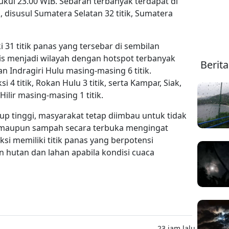
kul 23.00 WIB. Sebaran terbanyak terdapat di
, disusul Sumatera Selatan 32 titik, Sumatera
i 31 titik panas yang tersebar di sembilan
s menjadi wilayah dengan hotspot terbanyak
Berit
dan Indragiri Hulu masing-masing 6 titik.
i 4 titik, Rokan Hulu 3 titik, serta Kampar, Siak,
Hilir masing-masing 1 titik.
p tinggi, masyarakat tetap diimbau untuk tidak
maupun sampah secara terbuka mengingat
si memiliki titik panas yang berpotensi
hutan dan lahan apabila kondisi cuaca
23 jam lalu