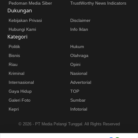
Pedoman Media Siber
TrustWorthy News Indicators
Dukungan
Kebijakan Privasi
Disclaimer
Hubungi Kami
Info Iklan
Kategori
Politik
Hukum
Bisnis
Olahraga
Riau
Opini
Kriminal
Nasional
Internasional
Advertorial
Gaya Hidup
TOP
Galeri Foto
Sumbar
Kepri
Infotorial
©
2026 - PT Media Pelangi Tunggal. All Rights Reserved