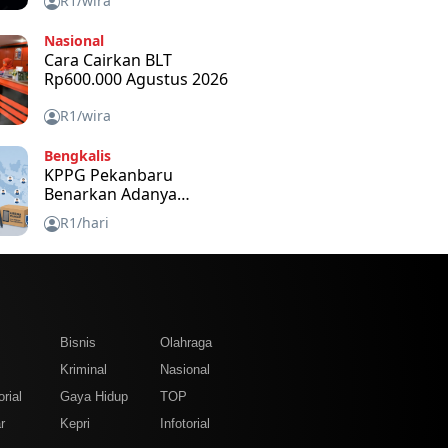
R1/wira
Nasional
Cara Cairkan BLT
Rp600.000 Agustus 2026
R1/wira
Bengkalis
KPPG Pekanbaru
Benarkan Adanya
Bantuan Tablet Disetiap
R1/hari
SPPG dan Untuk Apa
m
Bisnis
Olahraga
Kriminal
Nasional
rial
Gaya Hidup
TOP
r
Kepri
Infotorial