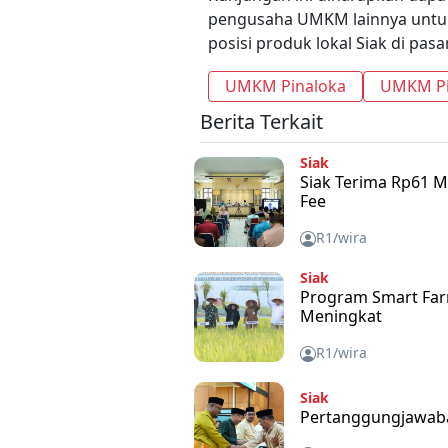
pengusaha UMKM lainnya untu
posisi produk lokal Siak di pasa
UMKM Pinaloka
UMKM Pi
Berita Terkait
Siak
Siak Terima Rp61 Mi
Fee
R1/wira
Siak
Program Smart Farm
Meningkat
R1/wira
Siak
Pertanggungjawab