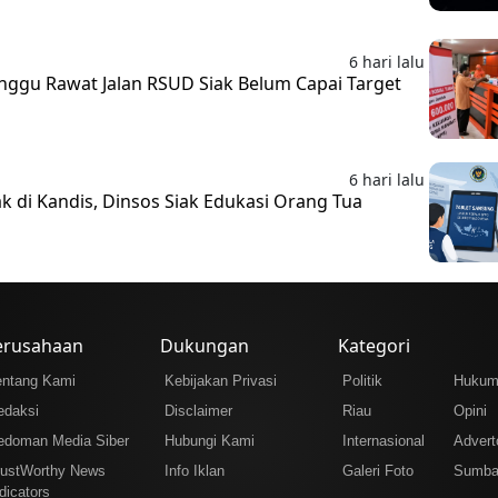
6 hari lalu
nggu Rawat Jalan RSUD Siak Belum Capai Target
6 hari lalu
ak di Kandis, Dinsos Siak Edukasi Orang Tua
erusahaan
Dukungan
Kategori
entang Kami
Kebijakan Privasi
Politik
Huku
edaksi
Disclaimer
Riau
Opini
edoman Media Siber
Hubungi Kami
Internasional
Adverto
rustWorthy News
Info Iklan
Galeri Foto
Sumba
dicators