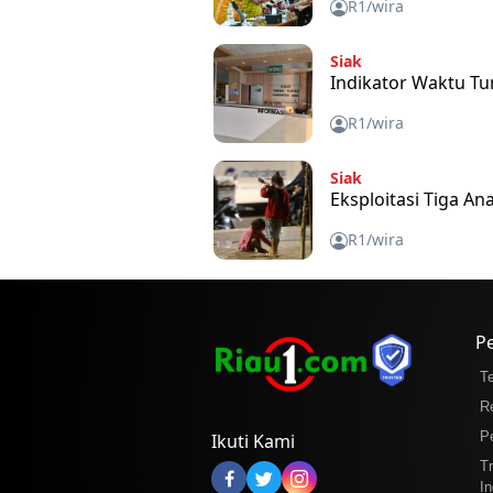
R1/wira
Siak
Indikator Waktu Tu
R1/wira
Siak
Eksploitasi Tiga An
R1/wira
P
T
R
P
Ikuti Kami
T
In