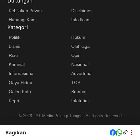
Dukungan
Kebijakan Privasi
Disclaimer
Hubungi Kami
Info Iklan
Kategori
Politik
Hukum
Bisnis
Olahraga
Riau
Opini
Kriminal
Nasional
Internasional
Advertorial
Gaya Hidup
TOP
Galeri Foto
Sumbar
Kepri
Infotorial
©
2026 - PT Media Pelangi Tunggal. All Rights Reserved
Bagikan