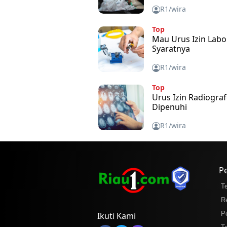
R1/wira
Top
Mau Urus Izin Labo
Syaratnya
R1/wira
Top
Urus Izin Radiograf
Dipenuhi
R1/wira
P
T
R
P
Ikuti Kami