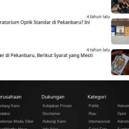
4 tahun lalu
ratorium Optik Standar di Pekanbaru? Ini
4 tahun lalu
er di Pekanbaru, Berikut Syarat yang Mesti
erusahaan
Dukungan
Kategori
entang Kami
Kebijakan Privasi
Politik
Huku
edaksi
Disclaimer
Riau
Opini
edoman Media Siber
Hubungi Kami
Internasional
Adverto