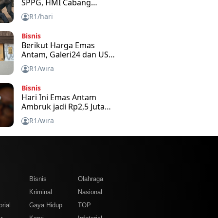
SPPG, HMI Cabang
Bengkalis Kecam dan
R1/hari
Minta APH Usut Tuntas
Bisnis
Berikut Harga Emas
Antam, Galeri24 dan USB
Hari Ini
R1/wira
Bisnis
Hari Ini Emas Antam
Ambruk jadi Rp2,5 Juta
per Gram
R1/wira
m
Bisnis
Olahraga
Kriminal
Nasional
rial
Gaya Hidup
TOP