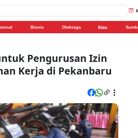
Riau
sional
Bisnis
Olahraga
Sumb
untuk Pengurusan Izin
han Kerja di Pekanbaru