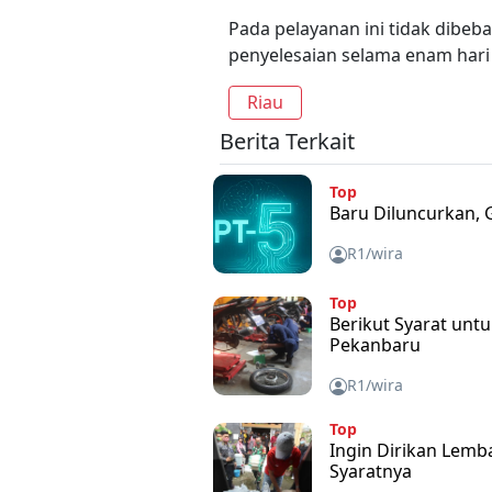
Pada pelayanan ini tidak dibeba
penyelesaian selama enam hari
Riau
Berita Terkait
Top
Baru Diluncurkan, 
R1/wira
Top
Berikut Syarat unt
Pekanbaru
R1/wira
Top
Ingin Dirikan Lemb
Syaratnya