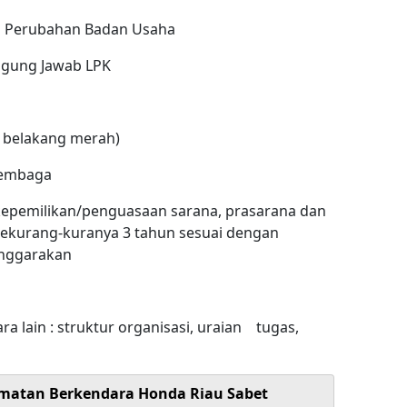
an Perubahan Badan Usaha
ggung Jawab LPK
ar belakang merah)
lembaga
i kepemilikan/penguasaan sarana, prasarana dan
k sekurang-kuranya 3 tahun sesuai dengan
enggarakan
ara lain : struktur organisasi, uraian tugas,
matan Berkendara Honda Riau Sabet