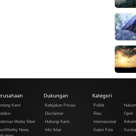
erusahaan
Dukungan
Kategori
entang Kami
Kebijakan Privasi
Politik
Huku
edaksi
Disclaimer
Riau
Opini
edoman Media Siber
Hubungi Kami
Internasional
Adverto
rustWorthy News
Info Iklan
Galeri Foto
Sumba
dicators