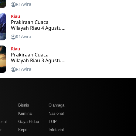
2026
R1/wira
Riau
Prakiraan Cuaca
Wilayah Riau 4 Agustus
2026
R1/wira
Riau
Prakiraan Cuaca
Wilayah Riau 3 Agustus
2026
R1/wira
m
Bisnis
Olahraga
Kriminal
Nasional
rial
Gaya Hidup
TOP
r
Kepri
Infotorial