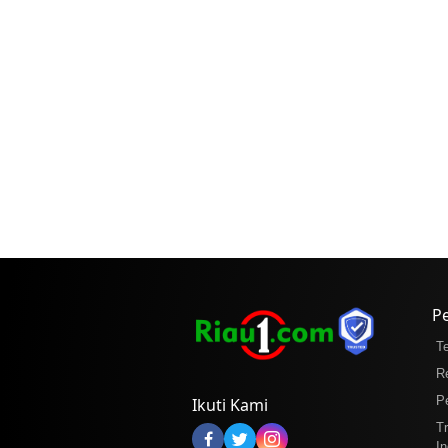
P
T
R
P
Ikuti Kami
T
In