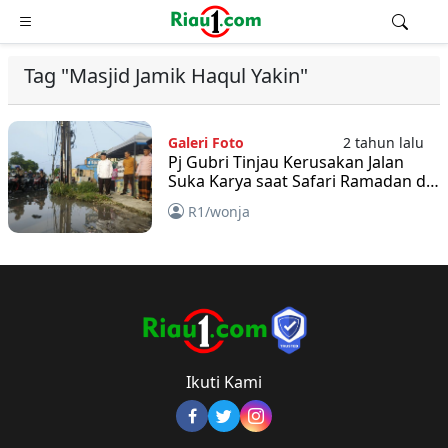
Tag "Masjid Jamik Haqul Yakin"
Galeri Foto
2 tahun lalu
Pj Gubri Tinjau Kerusakan Jalan
Suka Karya saat Safari Ramadan di
Kampar, Sebelum Lebaran
R1/wonja
Diperbaiki
Ikuti Kami