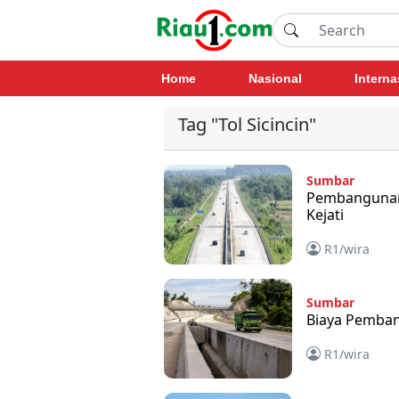
Home
Nasional
Interna
Tag "Tol Sicincin"
Sumbar
Pembangunan T
Kejati
R1/wira
Sumbar
Biaya Pembang
R1/wira