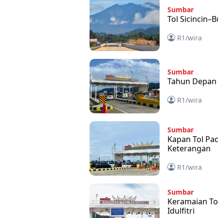
Sumbar
Tol Sicincin–
R1/wira
Sumbar
Tahun Depan 
R1/wira
Sumbar
Kapan Tol Pad
Keterangan
R1/wira
Sumbar
Keramaian Tol
Idulfitri