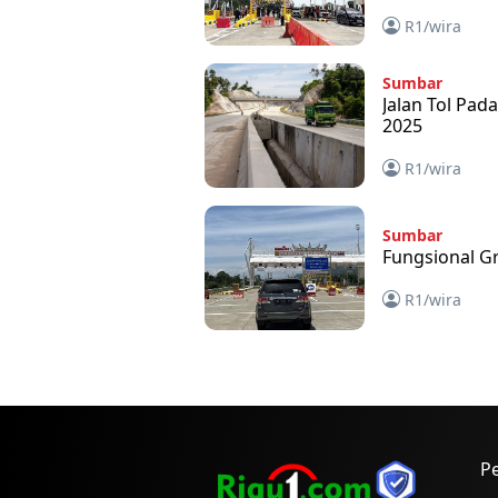
R1/wira
Sumbar
Jalan Tol Pada
2025
R1/wira
Sumbar
Fungsional Gr
R1/wira
P