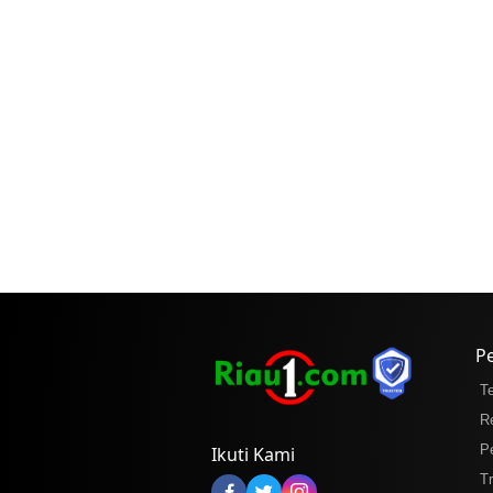
P
T
R
P
Ikuti Kami
T