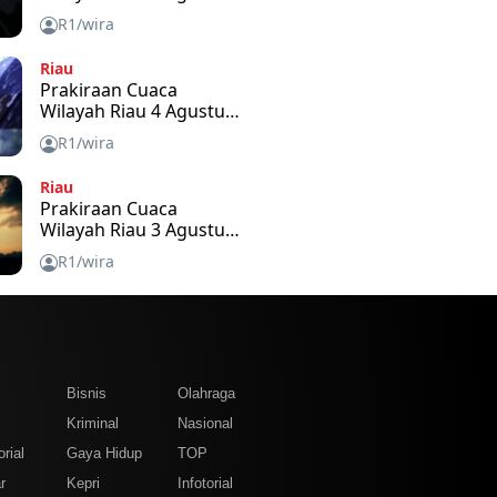
2026
R1/wira
Riau
Prakiraan Cuaca
Wilayah Riau 4 Agustus
2026
R1/wira
Riau
Prakiraan Cuaca
Wilayah Riau 3 Agustus
2026
R1/wira
m
Bisnis
Olahraga
Kriminal
Nasional
rial
Gaya Hidup
TOP
r
Kepri
Infotorial