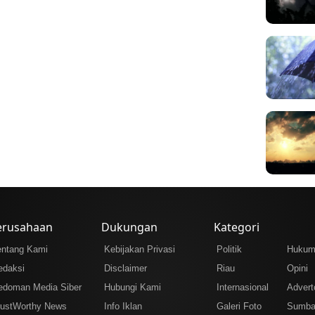
erusahaan
Dukungan
Kategori
entang Kami
Kebijakan Privasi
Politik
Huku
edaksi
Disclaimer
Riau
Opini
edoman Media Siber
Hubungi Kami
Internasional
Adverto
rustWorthy News
Info Iklan
Galeri Foto
Sumba