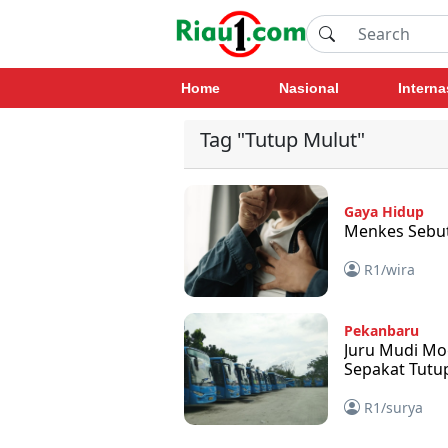
Home
Nasional
Interna
Tag "Tutup Mulut"
Gaya Hidup
Menkes Sebut
R1/wira
Pekanbaru
Juru Mudi Mo
Sepakat Tutu
R1/surya