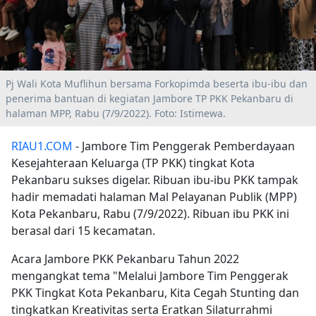
Pj Wali Kota Muflihun bersama Forkopimda beserta ibu-ibu dan
penerima bantuan di kegiatan Jambore TP PKK Pekanbaru di
halaman MPP, Rabu (7/9/2022). Foto: Istimewa.
RIAU1.COM
- Jambore Tim Penggerak Pemberdayaan
Kesejahteraan Keluarga (TP PKK) tingkat Kota
Pekanbaru sukses digelar. Ribuan ibu-ibu PKK tampak
hadir memadati halaman Mal Pelayanan Publik (MPP)
Kota Pekanbaru, Rabu (7/9/2022). Ribuan ibu PKK ini
berasal dari 15 kecamatan.
Acara Jambore PKK Pekanbaru Tahun 2022
mengangkat tema "Melalui Jambore Tim Penggerak
PKK Tingkat Kota Pekanbaru, Kita Cegah Stunting dan
tingkatkan Kreativitas serta Eratkan Silaturrahmi