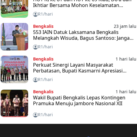
Ikhtiar Bersama Mohon Keselamatan
Bangsa dan Negara
R1/hari
Bengkalis
23 jam lalu
553 IAIN Datuk Laksamana Bengkalis
Melangkah Wisuda, Bagus Santoso: Jangan
Takut Hadapi Tantangan
R1/hari
Bengkalis
1 hari lalu
Perkuat Sinergi Layani Masyarakat
Perbatasan, Bupati Kasmarni Apresiasi
Ekspedisi Merah Putih
R1/hari
Bengkalis
1 hari lalu
Wakil Bupati Bengkalis Lepas Kontingen
Pramuka Menuju Jambore Nasional XII
R1/hari