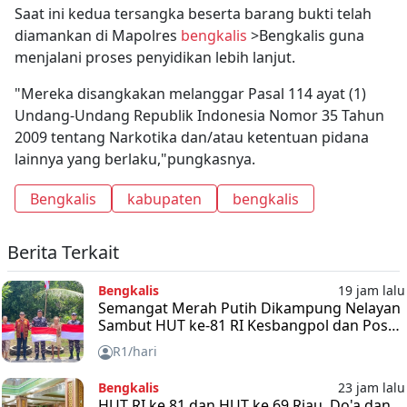
Saat ini kedua tersangka beserta barang bukti telah
diamankan di Mapolres
bengkalis
>Bengkalis guna
menjalani proses penyidikan lebih lanjut.
"Mereka disangkakan melanggar Pasal 114 ayat (1)
Undang-Undang Republik Indonesia Nomor 35 Tahun
2009 tentang Narkotika dan/atau ketentuan pidana
lainnya yang berlaku,"pungkasnya.
Bengkalis
kabupaten
bengkalis
Berita Terkait
Bengkalis
19 jam lalu
Semangat Merah Putih Dikampung Nelayan
Sambut HUT ke-81 RI Kesbangpol dan Posal
Bengkalis Bagikan Bendera
R1/hari
Bengkalis
23 jam lalu
HUT RI ke 81 dan HUT ke 69 Riau, Do'a dan