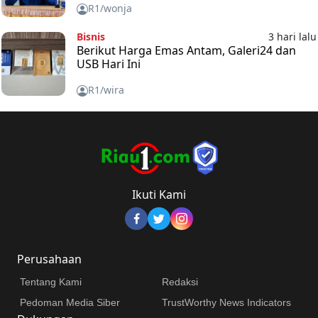
Pusako (BSP)
R1/wonja
Bisnis
3 hari lalu
Berikut Harga Emas Antam, Galeri24 dan
USB Hari Ini
R1/wira
Ikuti Kami
Perusahaan
Tentang Kami
Redaksi
Pedoman Media Siber
TrustWorthy News Indicators