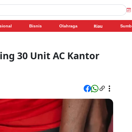
Riau
sional
Bisnis
Olahraga
Sumb
ng 30 Unit AC Kantor