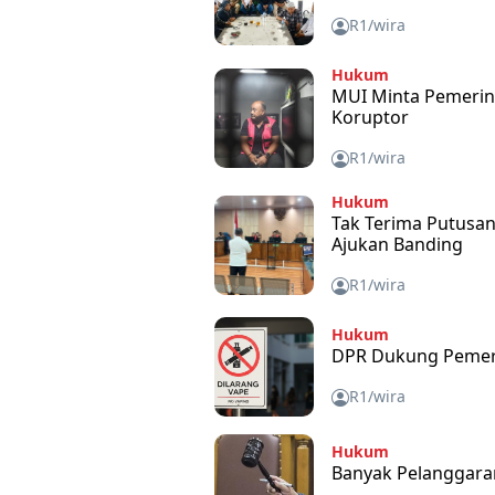
R1/wira
Hukum
MUI Minta Pemerin
Koruptor
R1/wira
Hukum
Tak Terima Putusan
Ajukan Banding
R1/wira
Hukum
DPR Dukung Pemeri
R1/wira
Hukum
Banyak Pelanggaran