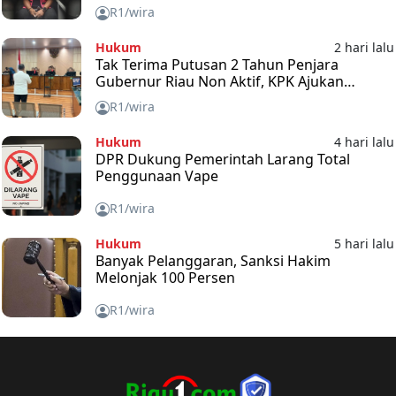
R1/wira
Hukum
2 hari lalu
Tak Terima Putusan 2 Tahun Penjara
Gubernur Riau Non Aktif, KPK Ajukan
Banding
R1/wira
Hukum
4 hari lalu
DPR Dukung Pemerintah Larang Total
Penggunaan Vape
R1/wira
Hukum
5 hari lalu
Banyak Pelanggaran, Sanksi Hakim
Melonjak 100 Persen
R1/wira