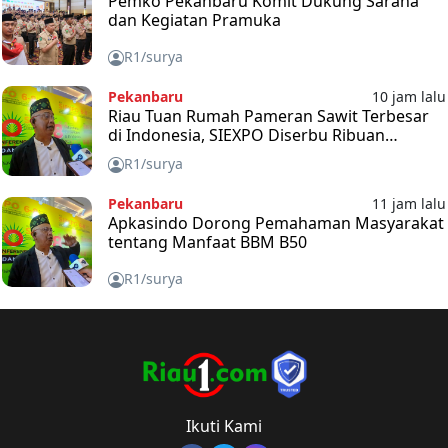
Pemko Pekanbaru Komit Dukung Sarana
dan Kegiatan Pramuka
R1/surya
Pekanbaru
10 jam lalu
Riau Tuan Rumah Pameran Sawit Terbesar
di Indonesia, SIEXPO Diserbu Ribuan
Pengunjung
R1/surya
Pekanbaru
11 jam lalu
Apkasindo Dorong Pemahaman Masyarakat
tentang Manfaat BBM B50
R1/surya
Ikuti Kami