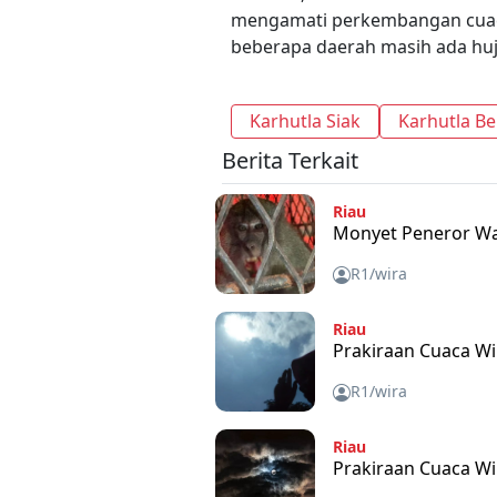
mengamati perkembangan cuaca
beberapa daerah masih ada huj
Karhutla Siak
Karhutla Be
Berita Terkait
Riau
Monyet Peneror Wa
R1/wira
Riau
Prakiraan Cuaca Wi
R1/wira
Riau
Prakiraan Cuaca Wi