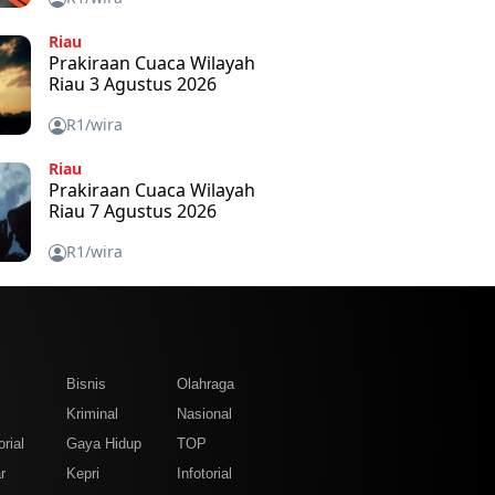
Riau
Prakiraan Cuaca Wilayah
Riau 3 Agustus 2026
R1/wira
Riau
Prakiraan Cuaca Wilayah
Riau 7 Agustus 2026
R1/wira
m
Bisnis
Olahraga
Kriminal
Nasional
rial
Gaya Hidup
TOP
r
Kepri
Infotorial