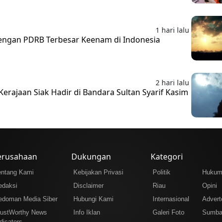
1 hari lalu
 dengan PDRB Terbesar Keenam di Indonesia
2 hari lalu
erajaan Siak Hadir di Bandara Sultan Syarif Kasim
erusahaan
Dukungan
Kategori
entang Kami
Kebijakan Privasi
Politik
Huku
edaksi
Disclaimer
Riau
Opini
edoman Media Siber
Hubungi Kami
Internasional
Adverto
rustWorthy News
Info Iklan
Galeri Foto
Sumba
dicators