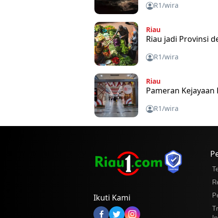
R1/wira
Riau
Riau jadi Provinsi
R1/wira
Riau
Pameran Kejayaan K
R1/wira
P
T
R
P
Ikuti Kami
T
In