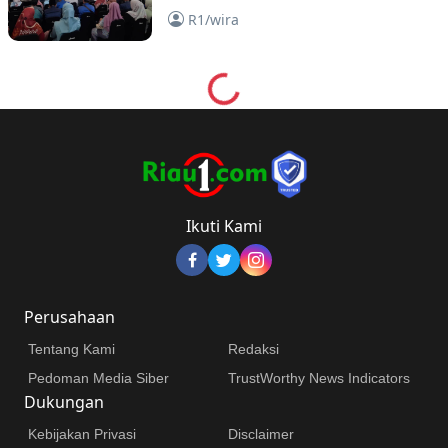
Menjanjikan
R1/wira
Loading...
Ikuti Kami
Perusahaan
Tentang Kami
Redaksi
Pedoman Media Siber
TrustWorthy News Indicators
Dukungan
Kebijakan Privasi
Disclaimer