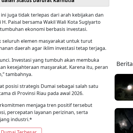
i dalan Status Darurat Karhutla
ni juga tidak terlepas dari arah kebijakan dan
H. Paisal bersama Wakil Wali Kota Sugiyarto
tumbuhan ekonomi berbasis investasi.
k seluruh elemen masyarakat untuk turut
an daerah agar iklim investasi tetap terjaga.
kunci. Investasi yang tumbuh akan membuka
Berit
an kesejahteraan masyarakat. Karena itu, peran
n,” tambahnya.
 posisi strategis Dumai sebagai salah satu
ama di Provinsi Riau pada awal 2026.
komitmen menjaga tren positif tersebut
si, percepatan layanan perizinan, serta
ang industri.*
i Dumai Terbesar