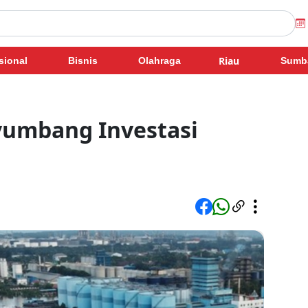
Riau
sional
Bisnis
Olahraga
Sumb
yumbang Investasi
u