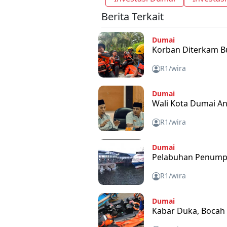
Berita Terkait
Dumai
Korban Diterkam B
R1/wira
Dumai
Wali Kota Dumai A
R1/wira
Dumai
Pelabuhan Penumpa
R1/wira
Dumai
Kabar Duka, Bocah