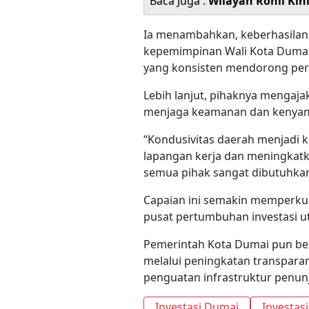
Baca Juga :
Wilayah Rohil Kin
Ia menambahkan, keberhasilan i
kepemimpinan Wali Kota Dumai 
yang konsisten mendorong per
Lebih lanjut, pihaknya mengaja
menjaga keamanan dan kenyaman
“Kondusivitas daerah menjadi 
lapangan kerja dan meningkatk
semua pihak sangat dibutuhka
Capaian ini semakin memperkuat
pusat pertumbuhan investasi ut
Pemerintah Kota Dumai pun ber
melalui peningkatan transparan
penguatan infrastruktur penunj
Investasi Dumai
Investas