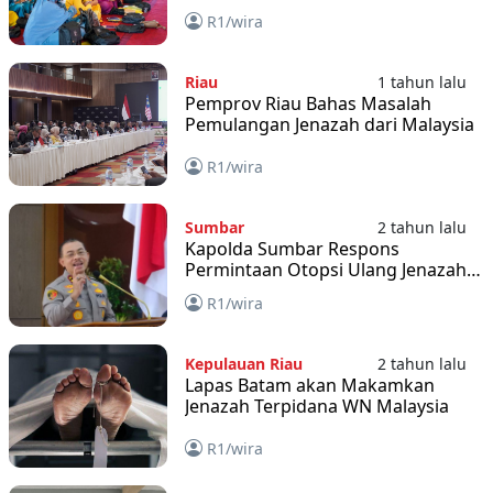
Peserta
R1/wira
Riau
1 tahun lalu
Pemprov Riau Bahas Masalah
Pemulangan Jenazah dari Malaysia
R1/wira
Sumbar
2 tahun lalu
Kapolda Sumbar Respons
Permintaan Otopsi Ulang Jenazah
Afif
R1/wira
Kepulauan Riau
2 tahun lalu
Lapas Batam akan Makamkan
Jenazah Terpidana WN Malaysia
R1/wira