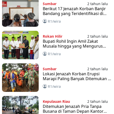
Sumbar
2 tahun lalu
Berikut 17 Jenazah Korban Banjir
Bandang yang Teridentifikasi di
RSAM Bukittinggi
R1/wira
Rokan Hilir
2 tahun lalu
Bupati Rohil Ingin Amil Zakat
Musala hingga yang Mengurus
Jenazah Diberi SK
R1/wira
Sumbar
2 tahun lalu
Lokasi Jenazah Korban Erupsi
Marapi Paling Banyak Ditemukan di
Tugu Abel dan Cadas
R1/wira
Kepulauan Riau
2 tahun lalu
Ditemukan Jenazah Pria Tanpa
Busana di Taman Depan Kantor