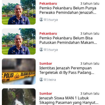
Pekanbaru
3 tahun lalu
Pemko Pekanbaru Belum Punya
Perwako Pemindahan Jenazah
Positif Covid-19
R1/surya
Pekanbaru
3 tahun lalu
Pemko Pekanbaru Belum Bisa
Putuskan Pemindahan Makam
Jenazah Positif Covid-19
R1/surya
Sumbar
3 tahun lalu
Identitas Jenazah Perempuan
Tergeletak di By Pass Padang
Belum Diketahui
R1/wira
Sumbar
3 tahun lalu
Jenazah Siswa MAN 1 Lubuk
Sikaping Pasaman yang Hanyut