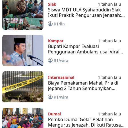
Siak
1 tahun lalu
Siswa MDT ULA Syahabuddin Siak
Ikuti Praktik Pengurusan Jenazah:
Bagian dari Bimbingan Fardhu
R1/lin
Kifayah dan Pengingat Akan
Kematian
Kampar
1 tahun lalu
Bupati Kampar Evaluasi
Penggunaan Ambulans usai Viral
Jenazah Digotong
R1/wira
Internasional
1 tahun lalu
Biaya Pemakaman Mahal, Pria di
Jepang 2 Tahun Sembunyikan
Jenazah Ayahnya
R1/wira
Dumai
1 tahun lalu
Pemko Dumai Gelar Pelatihan
Mengurus Jenazah, Diikuti Ratusan