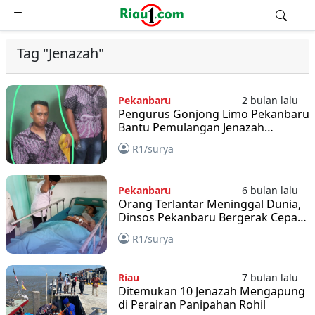
Tag "Jenazah"
Pekanbaru
2 bulan lalu
Pengurus Gonjong Limo Pekanbaru
Bantu Pemulangan Jenazah
Perantau asal Limapuluh Kota dari
R1/surya
Sukabumi
Pekanbaru
6 bulan lalu
Orang Terlantar Meninggal Dunia,
Dinsos Pekanbaru Bergerak Cepat
Urus Pemakaman Jenazah
R1/surya
Riau
7 bulan lalu
Ditemukan 10 Jenazah Mengapung
di Perairan Panipahan Rohil