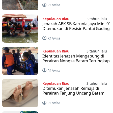
Pajak Tanjungpinang
R1/wira
Kepulauan Riau
3 tahun lalu
Jenazah ABK SB Karunia Jaya Mini 01
Ditemukan di Pesisir Pantai Gading
R1/wira
Kepulauan Riau
3 tahun lalu
Identitas Jenazah Mengapung di
Perairan Nongsa Batam Terungkap
R1/wira
Kepulauan Riau
3 tahun lalu
Ditemukan Jenazah Remaja di
Perairan Tanjung Uncang Batam
R1/wira