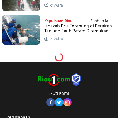
Belum Bisa Dievakuasi
R1/wira
Kepulauan Riau
3 tahun lalu
Jenazah Pria Terapung di Perairan
Tanjung Sauh Batam Ditemukan
Tekong Speedboat
R1/wira
Loading...
Ikuti Kami
Perusahaan