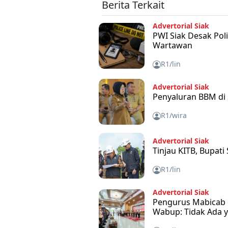
Berita Terkait
Advertorial Siak
PWI Siak Desak Pol
Wartawan
R1/lin
Advertorial Siak
Penyaluran BBM di 
R1/wira
Advertorial Siak
Tinjau KITB, Bupati
R1/lin
Advertorial Siak
Pengurus Mabicab d
Wabup: Tidak Ada y