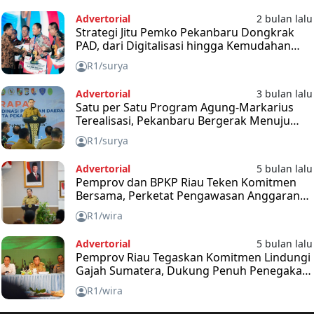
Advertorial
2 bulan lalu
Strategi Jitu Pemko Pekanbaru Dongkrak
PAD, dari Digitalisasi hingga Kemudahan
Pajak
R1/surya
Advertorial
3 bulan lalu
Satu per Satu Program Agung-Markarius
Terealisasi, Pekanbaru Bergerak Menuju
Kota Maju dan Berkelanjutan
R1/surya
Advertorial
5 bulan lalu
Pemprov dan BPKP Riau Teken Komitmen
Bersama, Perketat Pengawasan Anggaran
2026
R1/wira
Advertorial
5 bulan lalu
Pemprov Riau Tegaskan Komitmen Lindungi
Gajah Sumatera, Dukung Penuh Penegakan
Hukum
R1/wira