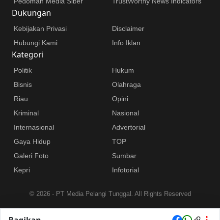
Pedoman Media Siber
TrustWorthy News Indicators
Dukungan
Kebijakan Privasi
Disclaimer
Hubungi Kami
Info Iklan
Kategori
Politik
Hukum
Bisnis
Olahraga
Riau
Opini
Kriminal
Nasional
Internasional
Advertorial
Gaya Hidup
TOP
Galeri Foto
Sumbar
Kepri
Infotorial
©
2026 - PT Media Pelangi Tunggal. All Rights Reserved
Bagikan