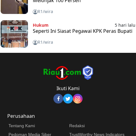
Melonjak 100 Persen
R1/wira
Hukum
5 hari lalu
Seperti Ini Siasat Pegawai KPK Peras Bupati
R1/wira
Ikuti Kami
Perusahaan
Tentang Kami
Redaksi
Pedoman Media Siber
TrustWorthy News Indicators