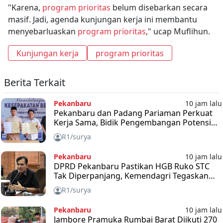
"Karena,
program prioritas
belum disebarkan secara
masif. Jadi, agenda kunjungan kerja ini membantu
menyebarluaskan
program prioritas
," ucap Muflihun.
Kunjungan kerja
program prioritas
Berita Terkait
Pekanbaru
10 jam lalu
Pekanbaru dan Padang Pariaman Perkuat
Kerja Sama, Bidik Pengembangan Potensi
hingga Smart City
R1/surya
Pekanbaru
10 jam lalu
DPRD Pekanbaru Pastikan HGB Ruko STC
Tak Diperpanjang, Kemendagri Tegaskan
Sesuai Aturan
R1/surya
Pekanbaru
10 jam lalu
Jambore Pramuka Rumbai Barat Diikuti 270