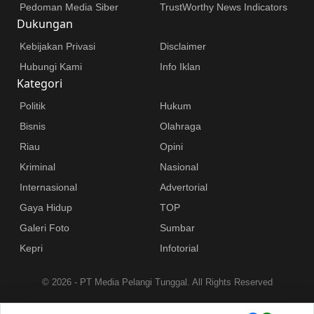
Pedoman Media Siber
TrustWorthy News Indicators
Dukungan
Kebijakan Privasi
Disclaimer
Hubungi Kami
Info Iklan
Kategori
Politik
Hukum
Bisnis
Olahraga
Riau
Opini
Kriminal
Nasional
Internasional
Advertorial
Gaya Hidup
TOP
Galeri Foto
Sumbar
Kepri
Infotorial
©
2026 - PT Media Pelangi Tunggal. All Rights Reserved