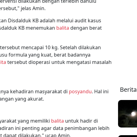
ntervensi dilakukan dengan terlebih dahulu
rsebut," jelas Amin.
kan Disdalduk KB adalah melalui audit kasus
 Disdalduk KB menemukan
balita
dengan berat
tersebut mencapai 10 kg. Setelah dilakukan
usu formula yang kuat, berat badannya
ita
tersebut dioperasi untuk mengatasi masalah
Berit
nya kehadiran masyarakat di
posyandu
. Hal ini
angan yang akurat.
arakat yang memiliki
balita
untuk hadir di
adiran ini penting agar data penimbangan lebih
t dapat dilakukan," ucap Amin.