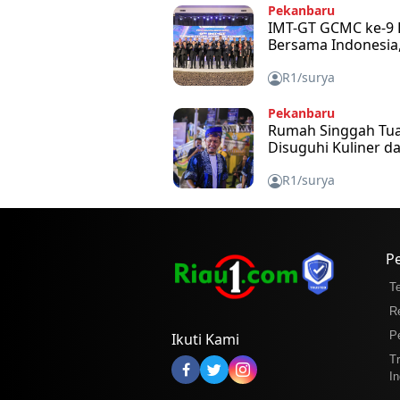
Pekanbaru
IMT-GT GCMC ke-9 
Bersama Indonesia,
R1/surya
Pekanbaru
Rumah Singgah Tuan
Disuguhi Kuliner d
R1/surya
P
T
R
P
Ikuti Kami
T
In