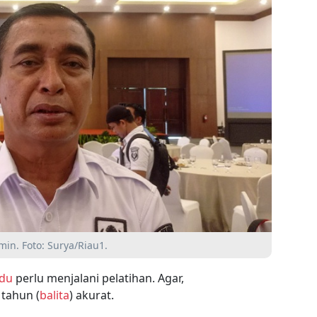
in. Foto: Surya/Riau1.
du
perlu menjalani pelatihan. Agar,
tahun (
balita
) akurat.