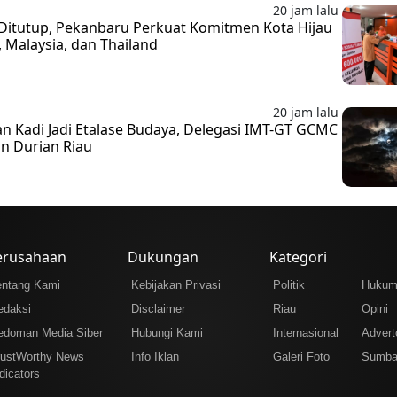
20 jam lalu
Ditutup, Pekanbaru Perkuat Komitmen Kota Hijau
 Malaysia, dan Thailand
20 jam lalu
 Kadi Jadi Etalase Budaya, Delegasi IMT-GT GCMC
an Durian Riau
erusahaan
Dukungan
Kategori
entang Kami
Kebijakan Privasi
Politik
Huku
edaksi
Disclaimer
Riau
Opini
edoman Media Siber
Hubungi Kami
Internasional
Adverto
rustWorthy News
Info Iklan
Galeri Foto
Sumba
dicators