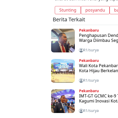
Stunting
posyandu
ba
Berita Terkait
Pekanbaru
Penghapusan Denda
Warga Diimbau Se
R1/surya
Pekanbaru
Wali Kota Pekanba
Kota Hijau Berkela
R1/surya
Pekanbaru
IMT-GT GCMC ke-9 T
Kagumi Inovasi Kot
R1/surya