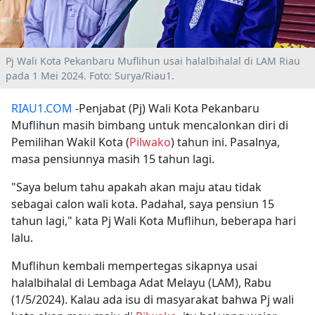
Pj Wali Kota Pekanbaru Muflihun usai halalbihalal di LAM Riau
pada 1 Mei 2024. Foto: Surya/Riau1.
RIAU1.COM
-Penjabat (Pj) Wali Kota Pekanbaru
Muflihun masih bimbang untuk mencalonkan diri di
Pemilihan Wakil Kota (
Pilwako
) tahun ini. Pasalnya,
masa pensiunnya masih 15 tahun lagi.
"Saya belum tahu apakah akan maju atau tidak
sebagai calon wali kota. Padahal, saya pensiun 15
tahun lagi," kata Pj Wali Kota Muflihun, beberapa hari
lalu.
Muflihun kembali mempertegas sikapnya usai
halalbihalal di Lembaga Adat Melayu (LAM), Rabu
(1/5/2024). Kalau ada isu di masyarakat bahwa Pj wali