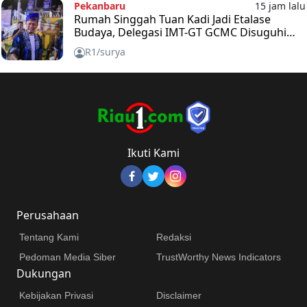
Pekanbaru
15 jam lalu
Rumah Singgah Tuan Kadi Jadi Etalase
Budaya, Delegasi IMT-GT GCMC Disuguhi
Kuliner dan Durian Riau
R1/surya
Ikuti Kami
Perusahaan
Tentang Kami
Redaksi
Pedoman Media Siber
TrustWorthy News Indicators
Dukungan
Kebijakan Privasi
Disclaimer