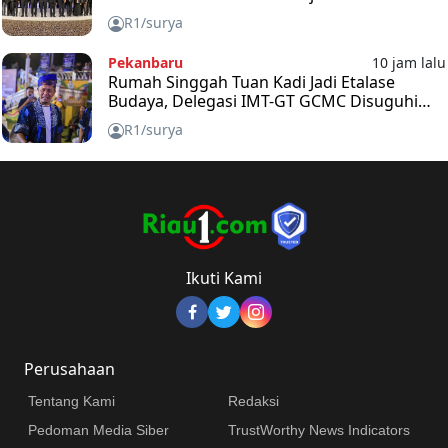
Indonesia, Malaysia, dan Thailand
R1/surya
Pekanbaru
10 jam lalu
Rumah Singgah Tuan Kadi Jadi Etalase
Budaya, Delegasi IMT-GT GCMC Disuguhi
Kuliner dan Durian Riau
R1/surya
Ikuti Kami
Perusahaan
Tentang Kami
Redaksi
Pedoman Media Siber
TrustWorthy News Indicators