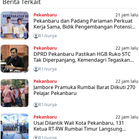
Berita Terkait
Pekanbaru
21 jam lalu
Pekanbaru dan Padang Pariaman Perkuat
Kerja Sama, Bidik Pengembangan Potensi
hingga Smart City
R1/surya
Pekanbaru
22 jam lalu
DPRD Pekanbaru Pastikan HGB Ruko STC
Tak Diperpanjang, Kemendagri Tegaskan
Sesuai Aturan
R1/surya
Pekanbaru
22 jam lalu
Jambore Pramuka Rumbai Barat Diikuti 270
Pelajar Pekanbaru
R1/surya
Pekanbaru
22 jam lalu
Usai Dilantik Wali Kota Pekanbaru, 131
Ketua RT-RW Rumbai Timur Langsung
Didorong Kawal Program Rp100 Juta per RW
R1/surya