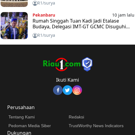
Indonesia, Malaysia, dan Thailand
R1/surya
Pekanbaru
10 jam lalu
Rumah Singgah Tuan Kadi Jadi Etalase
Budaya, Delegasi IMT-GT GCMC Disuguhi
Kuliner dan Durian Riau
R1/surya
Ikuti Kami
Perusahaan
Tentang Kami
Redaksi
Pedoman Media Siber
TrustWorthy News Indicators
Dukungan