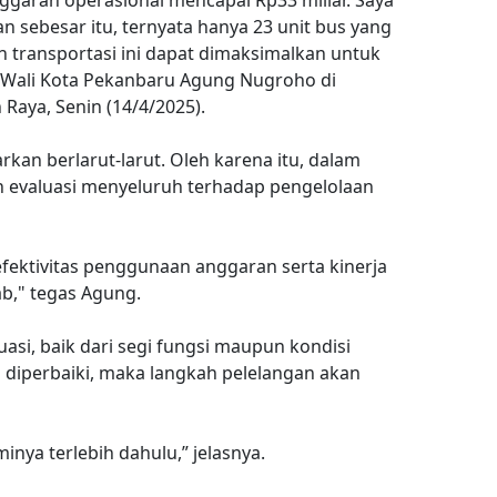
ggaran operasional mencapai Rp33 miliar. Saya
 sebesar itu, ternyata hanya 23 unit bus yang
n transportasi ini dapat dimaksimalkan untuk
 Wali Kota Pekanbaru Agung Nugroho di
Raya, Senin (14/4/2025).
arkan berlarut-larut. Oleh karena itu, dalam
n evaluasi menyeluruh terhadap pengelolaan
fektivitas penggunaan anggaran serta kinerja
b," tegas Agung.
uasi, baik dari segi fungsi maupun kondisi
a diperbaiki, maka langkah pelelangan akan
inya terlebih dahulu,” jelasnya.