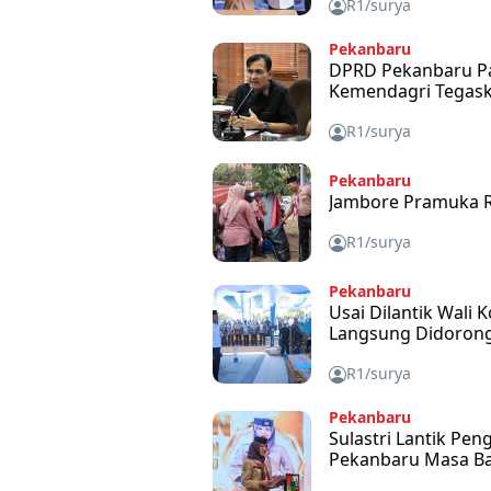
R1/surya
Pekanbaru
DPRD Pekanbaru Pa
Kemendagri Tegask
R1/surya
Pekanbaru
Jambore Pramuka Ru
R1/surya
Pekanbaru
Usai Dilantik Wali
Langsung Didorong
R1/surya
Pekanbaru
Sulastri Lantik Pe
Pekanbaru Masa Ba