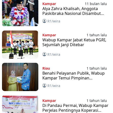
Kampar
11 bulan lalu
Alya Zahra Khalisah, Anggota
Paskibraka Nasional Disambut
Wabup Kampar
R1/wira
Kampar
1 tahun lalu
Wabup Kampar Jabat Ketua PGRI,
Sejumlah Janji Ditebar
R1/wira
Riau
1 tahun lalu
Benahi Pelayanan Publik, Wabup
Kampar Temui Pimpinan
Ombudsman
R1/wira
Kampar
1 tahun lalu
Di Pandau Permai, Wabup Kampar
Perjelas Pentingnya Koperasi