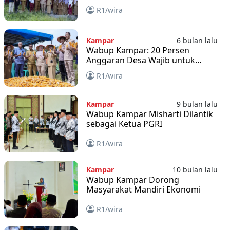
Kampar
R1/wira
Kampar
6 bulan lalu
Wabup Kampar: 20 Persen
Anggaran Desa Wajib untuk
Program Ketahanan Pangan
R1/wira
Kampar
9 bulan lalu
Wabup Kampar Misharti Dilantik
sebagai Ketua PGRI
R1/wira
Kampar
10 bulan lalu
Wabup Kampar Dorong
Masyarakat Mandiri Ekonomi
R1/wira