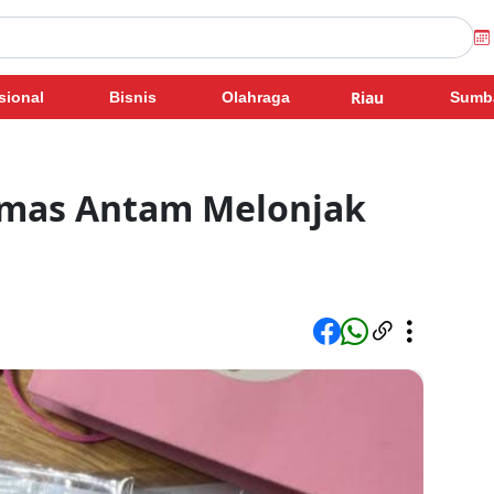
Riau
sional
Bisnis
Olahraga
Sumb
 Emas Antam Melonjak