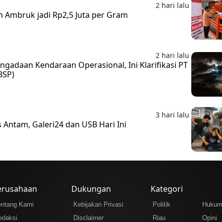
2 hari lalu
m Ambruk jadi Rp2,5 Juta per Gram
2 hari lalu
gadaan Kendaraan Operasional, Ini Klarifikasi PT
BSP)
3 hari lalu
 Antam, Galeri24 dan USB Hari Ini
erusahaan
Dukungan
Kategori
entang Kami
Kebijakan Privasi
Politik
Huku
edaksi
Disclaimer
Riau
Opini