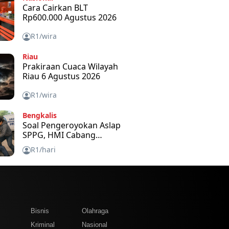
Cara Cairkan BLT
Rp600.000 Agustus 2026
R1/wira
Riau
Prakiraan Cuaca Wilayah
Riau 6 Agustus 2026
R1/wira
Bengkalis
Soal Pengeroyokan Aslap
SPPG, HMI Cabang
Bengkalis Kecam dan
R1/hari
Minta APH Usut Tuntas
m
Bisnis
Olahraga
Kriminal
Nasional