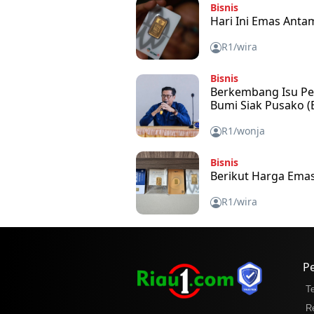
Bisnis
Hari Ini Emas Anta
R1/wira
Bisnis
Berkembang Isu Pen
Bumi Siak Pusako (
R1/wonja
Bisnis
Berikut Harga Emas
R1/wira
P
T
R