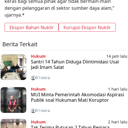
keras bagi semua pihak agar tidak bermain-main
dengan pelanggaran di sektor sumber daya alam,”
ujarnya.*
Ekspor Bahan Nuklir
Korupsi Ekspor Nuklir
Berita Terkait
Hukum
14 jam lalu
Santri 14 Tahun Diduga Diintimidasi Usai
Jadi Imam Salat
R1/wira
Hukum
1 hari lalu
MUI Minta Pemerintah Akomodasi Aspirasi
Publik soal Hukuman Mati Koruptor
R1/wira
Hukum
2 hari lalu
Tak Terima Putusan 2 Tahun Penjara