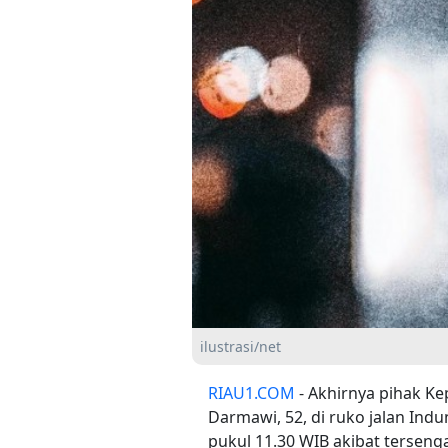
ilustrasi/net
RIAU1.COM
- Akhirnya pihak K
Darmawi, 52, di ruko jalan Indu
pukul 11.30 WIB akibat tersengat