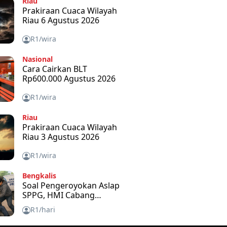
Riau
Prakiraan Cuaca Wilayah
Riau 6 Agustus 2026
R1/wira
Nasional
Cara Cairkan BLT
Rp600.000 Agustus 2026
R1/wira
Riau
Prakiraan Cuaca Wilayah
Riau 3 Agustus 2026
R1/wira
Bengkalis
Soal Pengeroyokan Aslap
SPPG, HMI Cabang
Bengkalis Kecam dan
R1/hari
Minta APH Usut Tuntas