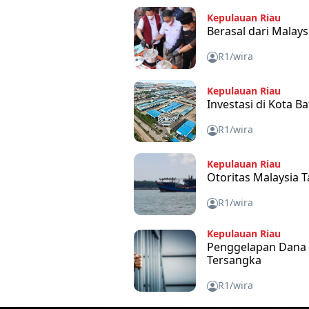
Kepulauan Riau
Berasal dari Malays
R1/wira
Kepulauan Riau
Investasi di Kota B
R1/wira
Kepulauan Riau
Otoritas Malaysia 
R1/wira
Kepulauan Riau
Penggelapan Dana S
Tersangka
R1/wira