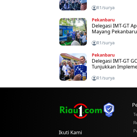
R1/surya
Pekanbaru
Delegasi IMT-GT Apr
Mayang Pekanbaru
R1/surya
Pekanbaru
Delegasi IMT-GT GC
Tunjukkan Impleme
R1/surya
P
T
R
P
Ikuti Kami