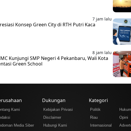
7 jam lalu
esiasi Konsep Green City di RTH Putri Kaca
8 jam lalu
MC Kunjungi SMP Negeri 4 Pekanbaru, Wali Kota
ntasi Green School
erusahaan
Dukungan
Kategori
entang Kami
Kebijakan Privasi
Politik
Huku
edaksi
Disclaimer
Riau
Opini
edoman Media Siber
Hubungi Kami
Internasional
Adverto