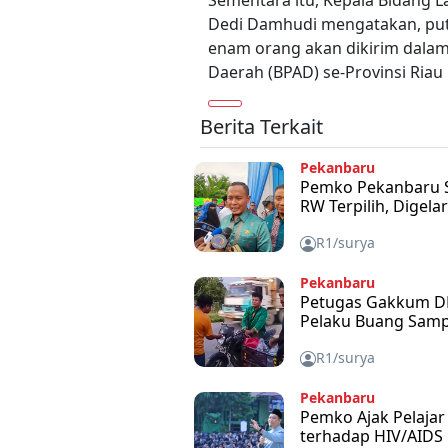
Sementara itu, Kepala Bidang
Dedi Damhudi mengatakan, putra
enam orang akan dikirim dalam
Daerah (BPAD) se-Provinsi Ria
Berita Terkait
Pekanbaru
Pemko Pekanbaru S
RW Terpilih, Digel
R1/surya
Pekanbaru
Petugas Gakkum DL
Pelaku Buang Sam
R1/surya
Pekanbaru
Pemko Ajak Pelaja
terhadap HIV/AIDS