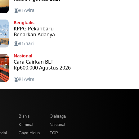
R1/wira
Bengkalis
KPPG Pekanbaru
Benarkan Adanya
Bantuan Tablet Disetiap
R1/hari
SPPG dan Untuk Apa
Nasional
Cara Cairkan BLT
Rp600.000 Agustus 2026
R1/wira
m
Bisnis
Olahraga
Kriminal
Nasional
rial
Gaya Hidup
TOP