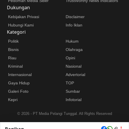
Pedoman Media Siber
TrustWorthy News Indicators
Dukungan
Kebijakan Privasi
Disclaimer
Hubungi Kami
Info Iklan
Kategori
Politik
Hukum
Bisnis
Olahraga
Riau
Opini
Kriminal
Nasional
Internasional
Advertorial
Gaya Hidup
TOP
Galeri Foto
Sumbar
Kepri
Infotorial
©
2026 - PT Media Pelangi Tunggal. All Rights Reserved
Bagikan