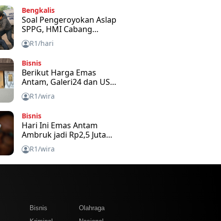
Bengkalis
Soal Pengeroyokan Aslap
SPPG, HMI Cabang
Bengkalis Kecam dan
R1/hari
Minta APH Usut Tuntas
Bisnis
Berikut Harga Emas
Antam, Galeri24 dan USB
Hari Ini
R1/wira
Bisnis
Hari Ini Emas Antam
Ambruk jadi Rp2,5 Juta
per Gram
R1/wira
m
Bisnis
Olahraga