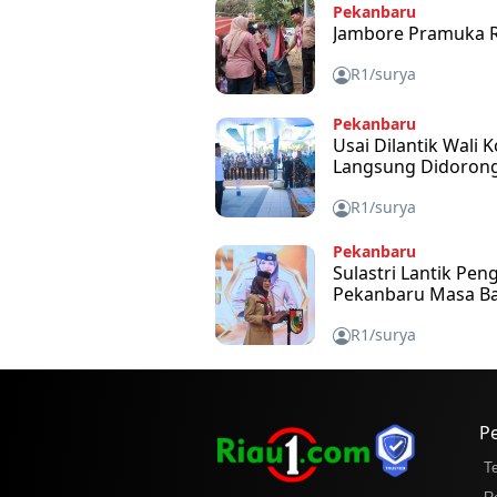
Pekanbaru
Jambore Pramuka Ru
R1/surya
Pekanbaru
Usai Dilantik Wali
Langsung Didorong
R1/surya
Pekanbaru
Sulastri Lantik Pe
Pekanbaru Masa Ba
R1/surya
P
T