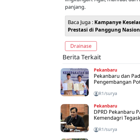
panjang.
Baca Juga :
Kampanye Kesela
Prestasi di Panggung Nasion
Drainase
Berita Terkait
Pekanbaru
Pekanbaru dan Pada
Pengembangan Pote
R1/surya
Pekanbaru
DPRD Pekanbaru Pa
Kemendagri Tegask
R1/surya