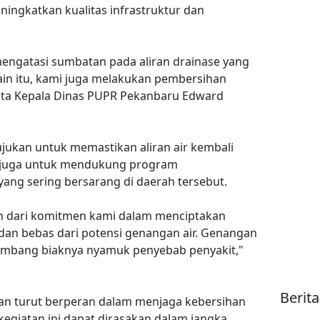
ningkatkan kualitas infrastruktur dan
mengatasi sumbatan pada aliran drainase yang
lain itu, kami juga melakukan pembersihan
" kata Kepala Dinas PUPR Pekanbaru Edward
ujukan untuk memastikan aliran air kembali
ini juga untuk mendukung program
ng sering bersarang di daerah tersebut.
n dari komitmen kami dalam menciptakan
 dan bebas dari potensi genangan air. Genangan
kembang biaknya nyamuk penyebab penyakit,"
Berit
an turut berperan dalam menjaga kebersihan
 kegiatan ini dapat dirasakan dalam jangka