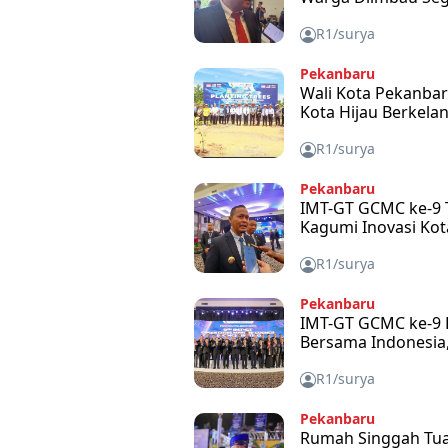
R1/surya
Pekanbaru
Wali Kota Pekanba
Kota Hijau Berkela
R1/surya
Pekanbaru
IMT-GT GCMC ke-9 T
Kagumi Inovasi Kot
R1/surya
Pekanbaru
IMT-GT GCMC ke-9 
Bersama Indonesia,
R1/surya
Pekanbaru
Rumah Singgah Tuan