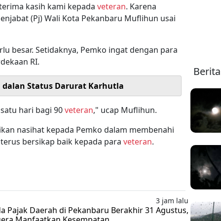
a terima kasih kami kepada
veteran
. Karena
enjabat (Pj) Wali Kota Pekanbaru Muflihun usai
erlu besar. Setidaknya, Pemko ingat dengan para
dekaan RI.
Berit
i dalan Status Darurat Karhutla
satu hari bagi 90
veteran
," ucap Muflihun.
ikan nasihat kepada Pemko dalam membenahi
n terus bersikap baik kepada para
veteran
.
3 jam lalu
 Pajak Daerah di Pekanbaru Berakhir 31 Agustus,
gera Manfaatkan Kesempatan