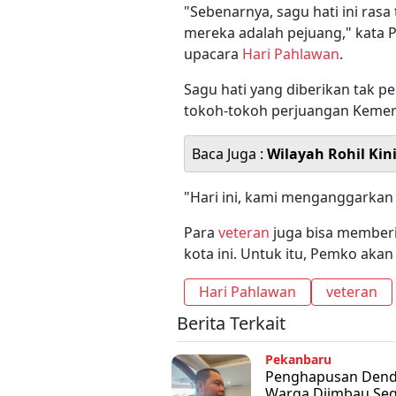
"Sebenarnya, sagu hati ini ras
mereka adalah pejuang," kata P
upacara
Hari Pahlawan
.
Sagu hati yang diberikan tak p
tokoh-tokoh perjuangan Kemer
Baca Juga :
Wilayah Rohil Kin
"Hari ini, kami menganggarkan 
Para
veteran
juga bisa member
kota ini. Untuk itu, Pemko aka
Hari Pahlawan
veteran
Berita Terkait
Pekanbaru
Penghapusan Denda
Warga Diimbau Se