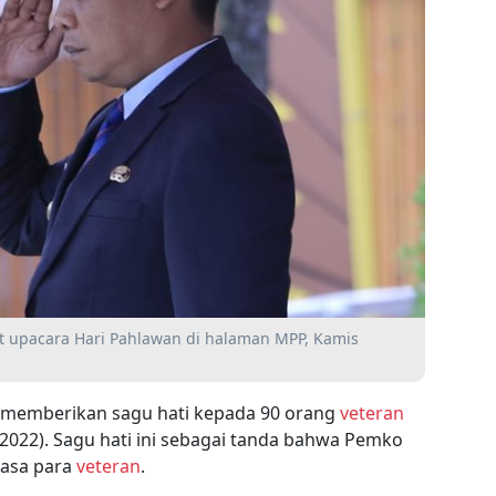
at upacara Hari Pahlawan di halaman MPP, Kamis
memberikan sagu hati kepada 90 orang
veteran
/2022). Sagu hati ini sebagai tanda bahwa Pemko
jasa para
veteran
.