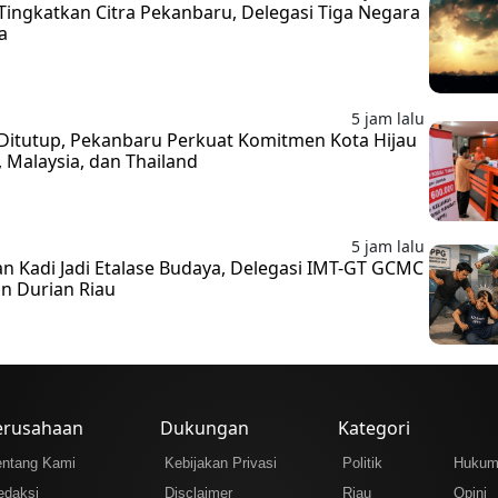
ingkatkan Citra Pekanbaru, Delegasi Tiga Negara
a
5 jam lalu
Ditutup, Pekanbaru Perkuat Komitmen Kota Hijau
 Malaysia, dan Thailand
5 jam lalu
 Kadi Jadi Etalase Budaya, Delegasi IMT-GT GCMC
an Durian Riau
erusahaan
Dukungan
Kategori
entang Kami
Kebijakan Privasi
Politik
Huku
edaksi
Disclaimer
Riau
Opini