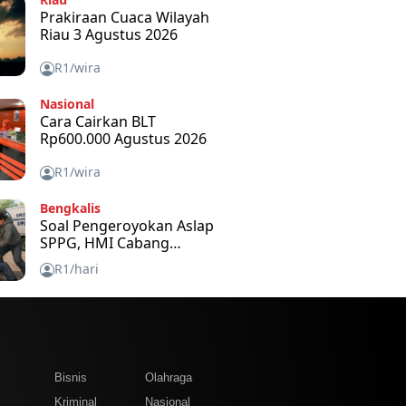
Prakiraan Cuaca Wilayah
Riau 3 Agustus 2026
R1/wira
Nasional
Cara Cairkan BLT
Rp600.000 Agustus 2026
R1/wira
Bengkalis
Soal Pengeroyokan Aslap
SPPG, HMI Cabang
Bengkalis Kecam dan
R1/hari
Minta APH Usut Tuntas
m
Bisnis
Olahraga
Kriminal
Nasional