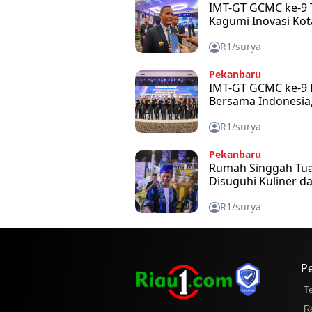
IMT-GT GCMC ke-9 T
Kagumi Inovasi Kot
R1/surya
Pekanbaru
IMT-GT GCMC ke-9 
Bersama Indonesia,
R1/surya
Pekanbaru
Rumah Singgah Tuan
Disuguhi Kuliner d
R1/surya
P
T
R