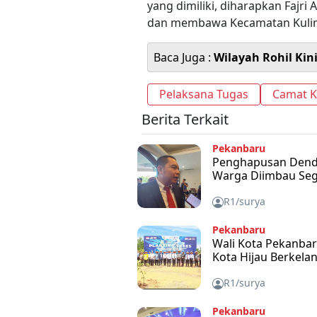
yang dimiliki, diharapkan Fajr
dan membawa Kecamatan Kulim
Baca Juga :
Wilayah Rohil Kin
Pelaksana Tugas
Camat K
Berita Terkait
Pekanbaru
Penghapusan Denda
Warga Diimbau Se
R1/surya
Pekanbaru
Wali Kota Pekanba
Kota Hijau Berkela
R1/surya
Pekanbaru