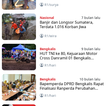
Warga Diminta Waspada
R1/surya
Nasional
7 bulan lalu
Banjir dan Longsor Sumatera,
Terdata 1.016 Korban Jiwa
R1/wira
Bengkalis
9 bulan lalu
HUT TNI ke 80, Kejuaraan Motor
Cross Danramil 01 Bengkalis
Berlangsung Meriah
R1/hari
Bengkalis
10 bulan lalu
Bapemperda DPRD Bengkalis Rapat
Finalisasi Ranperda Perubahan
Perda No 8 Tahun 2013
R1/hari