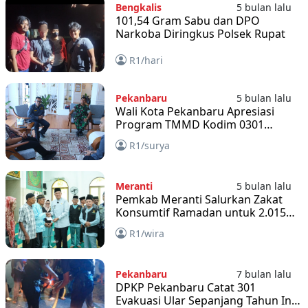
Bengkalis
5 bulan lalu
101,54 Gram Sabu dan DPO
Narkoba Diringkus Polsek Rupat
R1/hari
Pekanbaru
5 bulan lalu
Wali Kota Pekanbaru Apresiasi
Program TMMD Kodim 0301
Pekanbaru
R1/surya
Meranti
5 bulan lalu
Pemkab Meranti Salurkan Zakat
Konsumtif Ramadan untuk 2.015
Mustahik
R1/wira
Pekanbaru
7 bulan lalu
DPKP Pekanbaru Catat 301
Evakuasi Ular Sepanjang Tahun Ini,