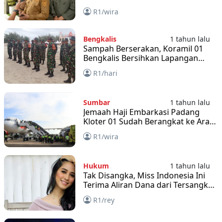
R1/wira
Bengkalis
1 tahun lalu
Sampah Berserakan, Koramil 01
Bengkalis Bersihkan Lapangan
Pasir
R1/hari
Sumbar
1 tahun lalu
Jemaah Haji Embarkasi Padang
Kloter 01 Sudah Berangkat ke Arab
Saudi
R1/wira
Hukum
1 tahun lalu
Tak Disangka, Miss Indonesia Ini
Terima Aliran Dana dari Tersangka
Korupsi PT Pertamina
R1/rey