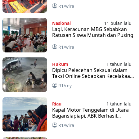
Karimun
R1/wira
Nasional
11 bulan lalu
Lagi, Keracunan MBG Sebabkan
Ratusan Siswa Muntah dan Pusing
R1/wira
Hukum
1 tahun lalu
Dipicu Pelecehan Seksual dalam
Taksi Online Sebabkan Kecelakaan
Beruntun di Pekanbaru
R1/rey
Riau
1 tahun lalu
Kapal Motor Tenggelam di Utara
Bagansiapiapi, ABK Berhasil
Diselamatkan
R1/wira