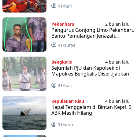
Terjatuh ke Laut
R1/hari
Pekanbaru
2 bulan lalu
Pengurus Gonjong Limo Pekanbaru
Bantu Pemulangan Jenazah
Perantau asal Limapuluh Kota dari
R1/surya
Sukabumi
Bengkalis
4 bulan lalu
Sejumlah PJU dan Kapolsek di
Mapolres Bengkalis Disertijabkan
R1/hari
Kepulauan Riau
4 bulan lalu
Kapal Tenggelam di Bintan Kepri, 9
ABK Masih Hilang
R1/wira