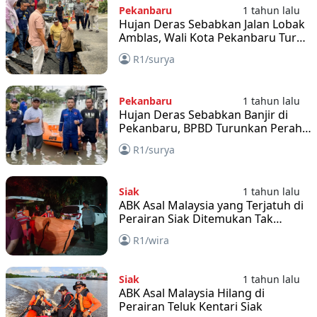
Pekanbaru
1 tahun lalu
Hujan Deras Sebabkan Jalan Lobak
Amblas, Wali Kota Pekanbaru Turun
Langsung ke Lokasi
R1/surya
Pekanbaru
1 tahun lalu
Hujan Deras Sebabkan Banjir di
Pekanbaru, BPBD Turunkan Perahu
Karet
R1/surya
Siak
1 tahun lalu
ABK Asal Malaysia yang Terjatuh di
Perairan Siak Ditemukan Tak
Bernyawa
R1/wira
Siak
1 tahun lalu
ABK Asal Malaysia Hilang di
Perairan Teluk Kentari Siak