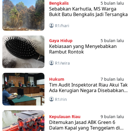
Bengkalis
5 bulan lalu
Sebabkan Karhutla, MS Warga
Bukit Batu Bengkalis Jadi Tersangka
R1/hari
Gaya Hidup
5 bulan lalu
Kebiasaan yang Menyebabkan
Rambut Rontok
R1/wira
Hukum
7 bulan lalu
Tim Audit Inspektorat Riau Akui Tak
Ada Kerugian Negara Disebabkan
Distributor, Desy Handayani Minta S
R1/rin
Di Bebaskan
Kepulauan Riau
9 bulan lalu
Ditemukan Jasad ABK Green 6
Dalam Kapal yang Tenggelam di