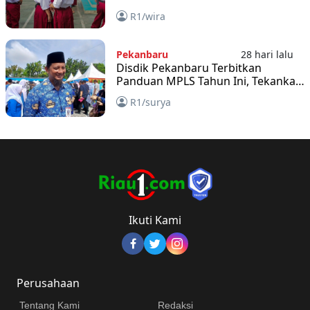
R1/wira
Pekanbaru
28 hari lalu
Disdik Pekanbaru Terbitkan
Panduan MPLS Tahun Ini, Tekankan
Sekolah Ramah Anak dan Bebas
R1/surya
Perpeloncoan
Ikuti Kami
Perusahaan
Tentang Kami
Redaksi