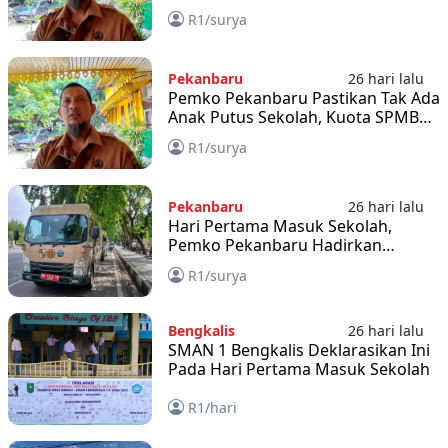
Karakter dan Kepedulian
R1/surya
Lingkungan
Pekanbaru
26 hari lalu
Pemko Pekanbaru Pastikan Tak Ada
Anak Putus Sekolah, Kuota SPMB
Masih Dibuka
R1/surya
Pekanbaru
26 hari lalu
Hari Pertama Masuk Sekolah,
Pemko Pekanbaru Hadirkan
Layanan Bus Sekolah Gratis
R1/surya
Bengkalis
26 hari lalu
SMAN 1 Bengkalis Deklarasikan Ini
Pada Hari Pertama Masuk Sekolah
R1/hari