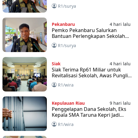
Terancam Sanksi Tegas
R1/surya
Pekanbaru
4 hari lalu
Pemko Pekanbaru Salurkan
Bantuan Perlengkapan Sekolah
bagi 1.173 Siswa Baru PAUD Kurang
R1/surya
Mampu
Siak
4 hari lalu
Siak Terima Rp61 Miliar untuk
Revitalisasi Sekolah, Awas Pungli
dan Fee
R1/wira
Kepulauan Riau
9 hari lalu
Penggelapan Dana Sekolah, Eks
Kepala SMA Taruna Kepri Jadi
Tersangka
R1/wira