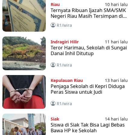
Riau
10 hari lalu
Ternyata Ribuan Ijazah SMA/SMK
Negeri Riau Masih Tersimpan di
Sekolah
R1/wira
Indragiri Hilir
11 hari lalu
Teror Harimau, Sekolah di Sungai
Danai Inhil Ditutup
R1/wira
Kepulauan Riau
13 hari lalu
Penjaga Sekolah di Kepri Diduga
Peras Siswa untuk Judi
R1/wira
Siak
14 hari lalu
Siswa di Siak Tak Bisa Lagi Bebas
Bawa HP ke Sekolah