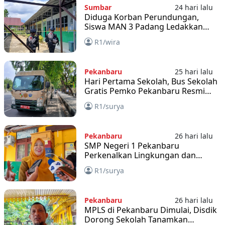
Sumbar
24 hari lalu
Diduga Korban Perundungan,
Siswa MAN 3 Padang Ledakkan
Bom Rakitan di Sekolah
R1/wira
Pekanbaru
25 hari lalu
Hari Pertama Sekolah, Bus Sekolah
Gratis Pemko Pekanbaru Resmi
Beroperasi Layani Pelajar
R1/surya
Pekanbaru
26 hari lalu
SMP Negeri 1 Pekanbaru
Perkenalkan Lingkungan dan
Fasilitas Sekolah Lewat MPLS
R1/surya
Pekanbaru
26 hari lalu
MPLS di Pekanbaru Dimulai, Disdik
Dorong Sekolah Tanamkan