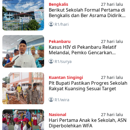
Bengkalis
27 hari lalu
Berikut Sekolah Formal Pertama di
Bengkalis dan Ber Asrama Didirikan
1937 - 1943
R1/hari
Pekanbaru
27 hari lalu
Kasus HIV di Pekanbaru Relatif
Melandai, Pemko Gencarkan
Edukasi ke Sekolah
R1/surya
Kuantan Singingi
27 hari lalu
Plt Bupati Pastikan Progres Sekolah
Rakyat Kuansing Sesuai Target
R1/wira
Nasional
27 hari lalu
Hari Pertama Anak ke Sekolah, ASN
Diperbolehkan WFA