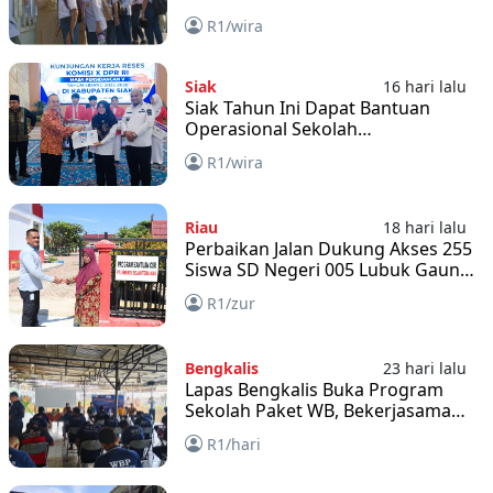
R1/wira
Siak
16 hari lalu
Siak Tahun Ini Dapat Bantuan
Operasional Sekolah
Rp72.495.400.000
R1/wira
Riau
18 hari lalu
Perbaikan Jalan Dukung Akses 255
Siswa SD Negeri 005 Lubuk Gaung
ke Sekolah
R1/zur
Bengkalis
23 hari lalu
Lapas Bengkalis Buka Program
Sekolah Paket WB, Bekerjasama
PKBM Al Bantani
R1/hari