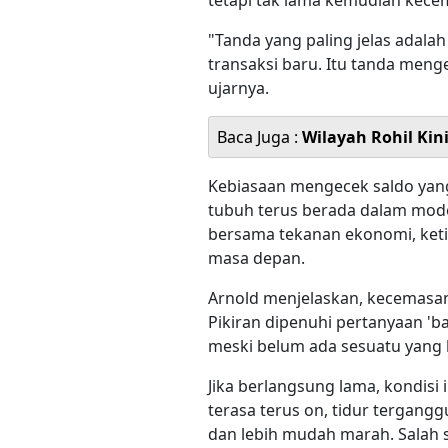
tetapi tak lama kemudian kece
"Tanda yang paling jelas adalah 
transaksi baru. Itu tanda meng
ujarnya.
Baca Juga :
Wilayah Rohil Kin
Kebiasaan mengecek saldo yan
tubuh terus berada dalam mode
bersama tekanan ekonomi, keti
masa depan.
Arnold menjelaskan, kecemasan
Pikiran dipenuhi pertanyaan 'b
meski belum ada sesuatu yang b
Jika berlangsung lama, kondisi
terasa terus on, tidur terganggu
dan lebih mudah marah. Salah s