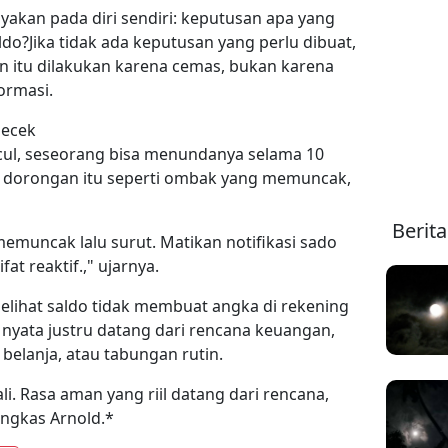
akan pada diri sendiri: keputusan apa yang
ldo?Jika tidak ada keputusan yang perlu dibuat,
 itu dilakukan karena cemas, bukan karena
ormasi.
gecek
l, seseorang bisa menundanya selama 10
dorongan itu seperti ombak yang memuncak,
Berit
emuncak lalu surut. Matikan notifikasi sado
t reaktif.," ujarnya.
elihat saldo tidak membuat angka di rekening
nyata justru datang dari rencana keuangan,
belanja, atau tabungan rutin.
i. Rasa aman yang riil datang dari rencana,
ngkas Arnold.*